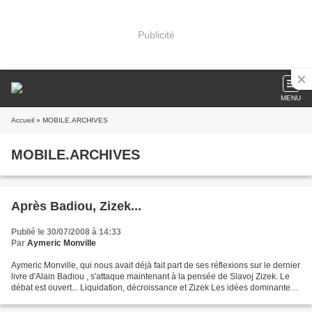
Publicité
MENU
Accueil
» MOBILE.ARCHIVES
MOBILE.ARCHIVES
Après Badiou, Zizek...
Publié le 30/07/2008 à 14:33
Par
Aymeric Monville
Aymeric Monville, qui nous avait déjà fait part de ses réflexions sur le dernier
livre d'Alain Badiou , s'attaque maintenant à la pensée de Slavoj Zizek. Le
débat est ouvert... Liquidation, décroissance et Zizek Les idées dominantes
étant celles de la...