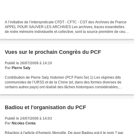
A l’initiative de l’intersyndicale CFDT - CFTC - CGT des Archives de France
APPEL POUR SAUVER LES ARCHIVES Les archives, traces essentielles
de notre mémoire individuelle et collective, sont la source première de ceux
qui écrivent l’histoire, généalogistes...
Vues sur le prochain Congrès du PCF
Publié le 26/07/2008 à 14:10
Par
Pierre Saly
Contribution de Pierre Saly, historien (PCF Paris 5e) 1) Les régimes dits
communistes de l’URSS et de la Chine (et, dans des formes diverses de
certains autres pays) ont réalisé des tâches historiques considérables,
nécessaires et positives. En ce sens...
Badiou et l'organisation du PCF
Publié le 24/07/2008 à 14:03
Par
Nicolas Centa
Réaction à l'article d'Aymeric Monville, De quoi Badiou est-il le nom ? par