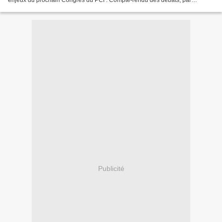
enjeux du prochain Congrès du PCF. Compte-rendu des débats, par
Charline. Attention, ceci est un compte-rendu...
Publicité