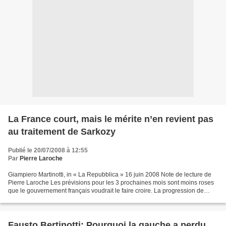
La France court, mais le mérite n’en revient pas
au traitement de Sarkozy
Publié le 20/07/2008 à 12:55
Par
Pierre Laroche
Giampiero Martinotti, in « La Repubblica » 16 juin 2008 Note de lecture de
Pierre Laroche Les prévisions pour les 3 prochaines mois sont moins roses
que le gouvernement français voudrait le faire croire. La progression de
2,6% du PIB entre janvier et...
Fausto Bertinotti: Pourquoi la gauche a perdu.