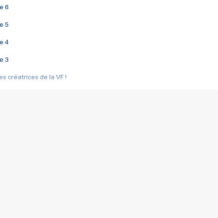
e 6
e 5
e 4
e 3
s créatrices de la VF !
e 2
e 1
e Mektoub My Love arrive enfin ! Rencontre avec Shaïn Boumedine et Sal
i : après Toni en famille
elle réalise le bouleversant Dites lui que je l'aime
ais ! Rencontre autour de Vie privée de Rebecca Zlotowski
 de Marguerite, Grave... Rencontre avec Ella Rumpf
 Les Rêveurs, un film intime sur la santé mentale