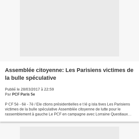
Assemblée citoyenne: Les Parisiens victimes de
la bulle spéculative
Publié le 28/03/2017 à 22:59
Par
PCF Paris 5e
P CF 5è - 6è - 7è / Ele ctions présidentielles e t lé g isla tives Les Parisiens
victimes de la bulle spéculative Assemblée citoyenne de lutte pour le
rassemblement à gauche Le PCF en campagne avec Lorraine Questiaux
JEUDI 30 MARS, 19:00 au BISTROT 77...