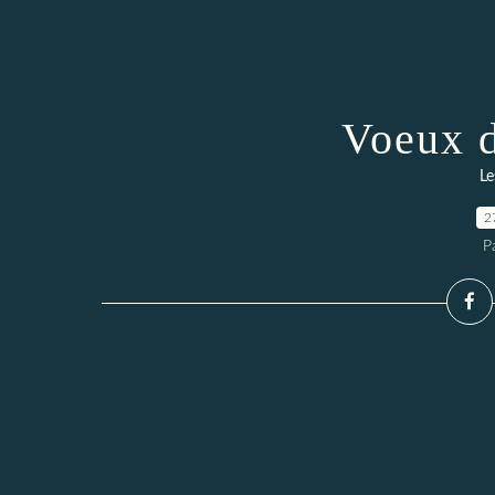
Voeux 
Le
2
P