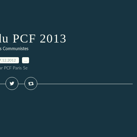
du PCF 2013
s Communistes
7.12.2012
…
ar PCF Paris 5e