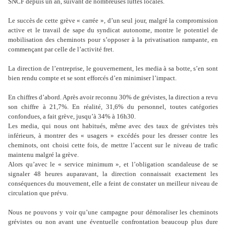
SNCF depuis un an, suivant de nombreuses luttes locales.
Le succès de cette grève « carrée », d’un seul jour, malgré la compromission
active et le travail de sape du syndicat autonome, montre le potentiel de
mobilisation des cheminots pour s’opposer à la privatisation rampante, en
commençant par celle de l’activité fret.
La direction de l’entreprise, le gouvernement, les media à sa botte, s’en sont
bien rendu compte et se sont efforcés d’en minimiser l’impact.
En chiffres d’abord. Après avoir reconnu 30% de grévistes, la direction a revu
son chiffre à 21,7%. En réalité, 31,6% du personnel, toutes catégories
confondues, a fait grève, jusqu’à 34% à 16h30.
Les media, qui nous ont habitués, même avec des taux de grévistes très
inférieurs, à montrer des « usagers » excédés pour les dresser contre les
cheminots, ont choisi cette fois, de mettre l’accent sur le niveau de trafic
maintenu malgré la grève.
Alors qu’avec le « service minimum », et l’obligation scandaleuse de se
signaler 48 heures auparavant, la direction connaissait exactement les
conséquences du mouvement, elle a feint de constater un meilleur niveau de
circulation que prévu.
Nous ne pouvons y voir qu’une campagne pour démoraliser les cheminots
grévistes ou non avant une éventuelle confrontation beaucoup plus dure