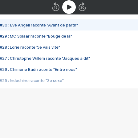
#30 : Eve Angeli raconte "Avant de partir"
#29 : MC Solaar raconte "Bouge de là"
28 : Lorie raconte "Je vais vite"
#27 : Christophe Willem raconte "Jacques a dit"
#26 : Chimène Badi raconte "Entre nous"
#25 : Indochine raconte "3e sexe"
#24 : Zaho raconte "C'est chelou"
#23 : Patrick Bruel raconte "Au café des délices"
#22 : Kyo raconte "Le chemin"
#21 : Nolwenn Leroy raconte "Cassé"
#20 : Patrick Hernandez raconte "Born to be alive"