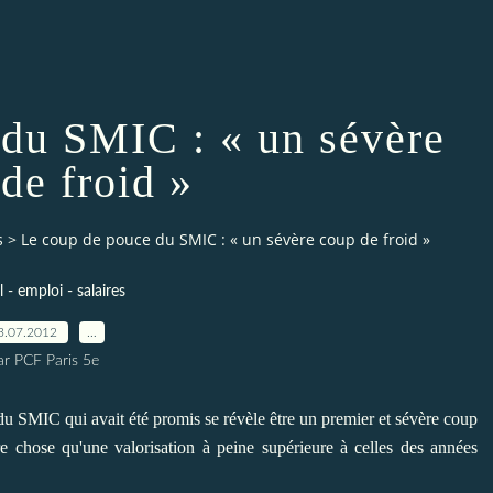
 du SMIC : « un sévère
de froid »
s
>
Le coup de pouce du SMIC : « un sévère coup de froid »
l - emploi - salaires
3.07.2012
…
ar PCF Paris 5e
u SMIC qui avait été promis se révèle être un premier et sévère coup
tre chose qu'une valorisation à peine supérieure à celles des années