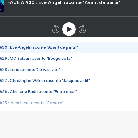
FACE A #30 : Eve Angeli raconte "Avant de partir"
#30 : Eve Angeli raconte "Avant de partir"
#29 : MC Solaar raconte "Bouge de là"
28 : Lorie raconte "Je vais vite"
#27 : Christophe Willem raconte "Jacques a dit"
#26 : Chimène Badi raconte "Entre nous"
#25 : Indochine raconte "3e sexe"
#24 : Zaho raconte "C'est chelou"
#23 : Patrick Bruel raconte "Au café des délices"
#22 : Kyo raconte "Le chemin"