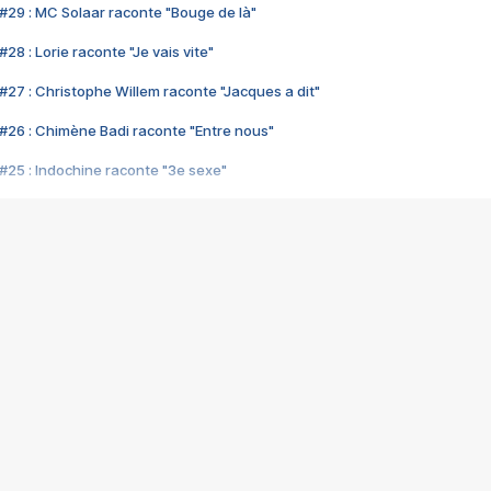
#29 : MC Solaar raconte "Bouge de là"
28 : Lorie raconte "Je vais vite"
#27 : Christophe Willem raconte "Jacques a dit"
#26 : Chimène Badi raconte "Entre nous"
#25 : Indochine raconte "3e sexe"
#24 : Zaho raconte "C'est chelou"
#23 : Patrick Bruel raconte "Au café des délices"
#22 : Kyo raconte "Le chemin"
#21 : Nolwenn Leroy raconte "Cassé"
#20 : Patrick Hernandez raconte "Born to be alive"
#19 : Lorie raconte "Près de moi"
#18 : Michael Jones raconte "A nos actes manqués" (avec Jean-Jacque
#17 : Khaled raconte "Aïcha"