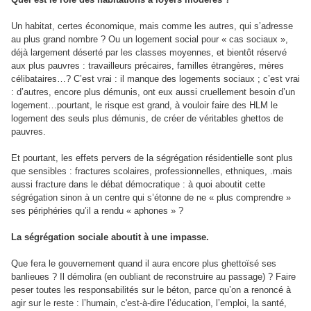
Un habitat, certes économique, mais comme les autres, qui s’adresse
au plus grand nombre ? Ou un logement social pour « cas sociaux »,
déjà largement déserté par les classes moyennes, et bientôt réservé
aux plus pauvres : travailleurs précaires, familles étrangères, mères
célibataires…? C’est vrai : il manque des logements sociaux ; c’est vrai
: d’autres, encore plus démunis, ont eux aussi cruellement besoin d’un
logement…pourtant, le risque est grand, à vouloir faire des HLM le
logement des seuls plus démunis, de créer de véritables ghettos de
pauvres.
Et pourtant, les effets pervers de la ségrégation résidentielle sont plus
que sensibles : fractures scolaires, professionnelles, ethniques, .mais
aussi fracture dans le débat démocratique : à quoi aboutit cette
ségrégation sinon à un centre qui s’étonne de ne « plus comprendre »
ses périphéries qu’il a rendu « aphones » ?
La ségrégation sociale aboutit à une impasse.
Que fera le gouvernement quand il aura encore plus ghettoïsé ses
banlieues ? Il démolira (en oubliant de reconstruire au passage) ? Faire
peser toutes les responsabilités sur le béton, parce qu’on a renoncé à
agir sur le reste : l’humain, c'est-à-dire l’éducation, l’emploi, la santé,