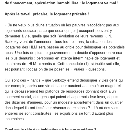
de financement, spéculation immobilière : le logement va mal !
Après le travail précaire, le logement précaire !
« Je ne veux plus d'une situation où les pauvres n'accèdent pas aux
logements sociaux parce que ceux qui [les] occupent peuvent y
demeurer à vie, quelle que soit l'évolution de leurs revenus ». N.
Sarkozy vient de l’annoncer : tous les trois ans, la situation des
locataires des HLM sera passée au crible pour débusquer les potentiels
abus. Une fois de plus, le gouvernement a décidé d’opposer entre eux
les plus démunis : personnes en attente interminable de logement et
locataires de HLM « nantis ». Cette anecdote (1), si inutile soit elle,
est pourtant l’occasion de se poser les « vraies » questions.
Qui sont ces « nantis » que Sarkozy entend débusquer ? Des gens qui
par exemple, après une vie de labeur auraient accumulé un magot tel
qu’ils dépasseraient les plafonds de ressources donnant droit à un
logement social, des gens qui paient chaque mois leur loyer, depuis
des dizaines d’années, pour un modeste appartement dans un quartier
dans lequel ils ont tissé leur réseaux de relations ?…Là où des vies
entières se sont construites, les expulsions se font d’autant plus
inhumaines.
Quel est le rôle des habitations à loyers modérés ?