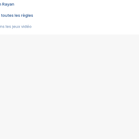
im Rayan
 toutes les règles
s les jeux vidéo
us choquant de Rockstar ? - Le scandale BULLY
e plus moche de Steam
du RÊVE tourne au CAUCHEMAR
pendant 8 heures
it… à tort
umiliés par un jeu vidéo
ire - Final Fantasy 8
ti un empire - Age of Empires
story DOFUS
tard, il crée l'un des pires jeux de tous les temps, MindsEye.