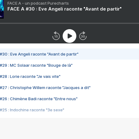
FACE A - un podcast Purecharts
FACE A #30 : Eve Angeli raconte "Avant de partir"
#30 : Eve Angeli raconte "Avant de partir"
#29 : MC Solaar raconte "Bouge de là"
28 : Lorie raconte "Je vais vite"
#27 : Christophe Willem raconte "Jacques a dit"
#26 : Chimène Badi raconte "Entre nous"
#25 : Indochine raconte "3e sexe"
#24 : Zaho raconte "C'est chelou"
#23 : Patrick Bruel raconte "Au café des délices"